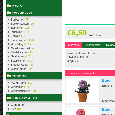
Heidi Ott
Poppenhuizen
Badkamer
(73)
Boekenkasten
(29)
Eetkamer
(213)
€6,50
Inrichting
(117)
Incl. btw
Keuken
(174)
Kinderkamer
(110)
Verlichting
(135)
Informatie
Specificaties
Revie
Miniaturen 1:24
(24)
Muziekkamer
(23)
Rozen in terracotta pot
Naaikamer
(15)
EM4888 - € 6,50
Slaapkamer
(139)
4,8(h) cm.
Studeerkamer
(81)
Woonkamer
(344)
Gerelateerde producten
Winkeltjes
Euromin
Marktkramen
(10)
Rozen in t
Winkeltjes
(11)
Winkelinrichting
(33)
Computers & TV's
Meer info 
Computers
(12)
TV's
(8)
Euromin
Rozen in t