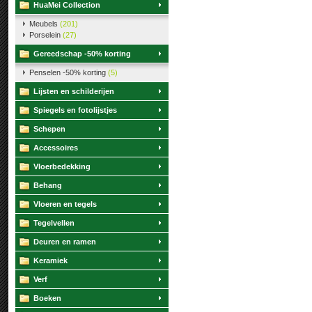
HuaMei Collection
Meubels
(201)
Porselein
(27)
Gereedschap -50% korting
Penselen -50% korting
(5)
Lijsten en schilderijen
Spiegels en fotolijstjes
Schepen
Accessoires
Vloerbedekking
Behang
Vloeren en tegels
Tegelvellen
Deuren en ramen
Keramiek
Verf
Boeken