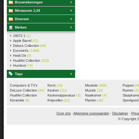
Bouwtekeningen
Miniaturen 1:24
Diversen
Merken
19072-1
(1)
Apple Barrel
(51)
Deluxe Collection
(64)
Euromini's
(1498)
Heidi Ott
(0)
HuaMei Collection
(210)
Humbrol
(74)
Tags
Computers & TV's
Kerst
(15)
Meubels
(466)
Poppen
(4
(18)
DeLuxe Collection
(64)
Keuken
(111)
Muziek
(10)
Ramen
(4)
HuaMei Collection
Keukenapparatuur
(5)
Naaikamer
(4)
Slaapkam
(205)
Keramiek
(6)
Knipvellen
(12)
Planten
(30)
Speelgoe
Over ons
-
Algemene voorwaarden
-
Disclaimer
-
Priva
© Copyright 