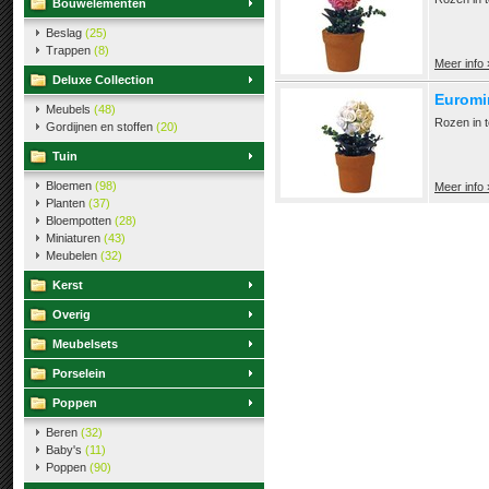
Bouwelementen
Beslag
(25)
Trappen
(8)
Meer info 
Deluxe Collection
Euromin
Meubels
(48)
Rozen in t
Gordijnen en stoffen
(20)
Tuin
Bloemen
(98)
Meer info 
Planten
(37)
Bloempotten
(28)
Miniaturen
(43)
Meubelen
(32)
Kerst
Overig
Meubelsets
Porselein
Poppen
Beren
(32)
Baby's
(11)
Poppen
(90)