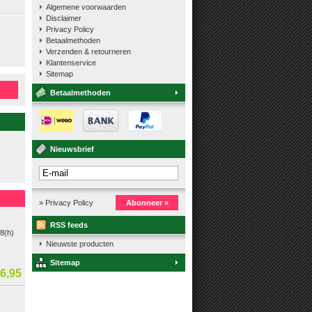
Algemene voorwaarden
Disclaimer
Privacy Policy
Betaalmethoden
Verzenden & retourneren
Klantenservice
Sitemap
n
Betaalmethoden
Nieuwsbrief
» Privacy Policy
Abonneer »
RSS feeds
,8(h)
Nieuwste producten
Sitemap
6,95