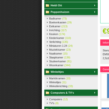
Heidi Ott
Poppenhuizen
Badkamer
(73)
Boekenkasten
(29)
Eetkamer
(213)
€
Inrichting
(117)
Keuken
(174)
Kinderkamer
(110)
Verlichting
(135)
Infor
Miniaturen 1:24
(24)
Muziekkamer
(23)
Stand
Naaikamer
(15)
EM58
Slaapkamer
(139)
2,5(d
Studeerkamer
(81)
Woonkamer
(344)
Gere
Winkeltjes
Marktkramen
(10)
Winkeltjes
(11)
Winkelinrichting
(33)
Computers & TV's
Computers
(12)
TV's
(8)