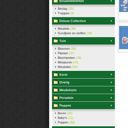
Bouwelementen
Beslag
(25)
Trappen
(8)
Deluxe Collection
Meubels
(48)
Gordijnen en stoffen
(20)
Tuin
Bloemen
(98)
Planten
(37)
Bloempotten
(28)
Miniaturen
(43)
Meubelen
(32)
Kerst
Overig
Meubelsets
Porselein
Poppen
Beren
(32)
Baby's
(11)
Poppen
(90)