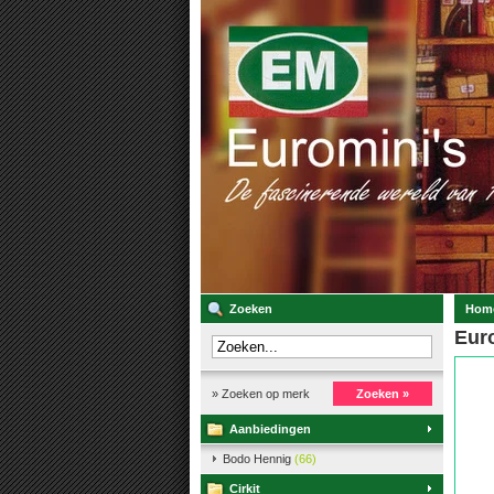
Zoeken
Hom
Euro
» Zoeken op merk
Zoeken »
Aanbiedingen
Bodo Hennig
(66)
Cirkit