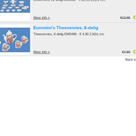
€
Meer info »
€12,95
Euromini's Theeservies, 6-delig
Theeservies, 6-delig EM5496 - € 4,90 2,9(h) cm.
€
Meer info »
€4,90
Back to