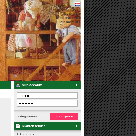
Over ons »
Klantenservice »
Mijn account »
Mijn account
» Registreren
Inloggen »
Klantenservice
Over ons