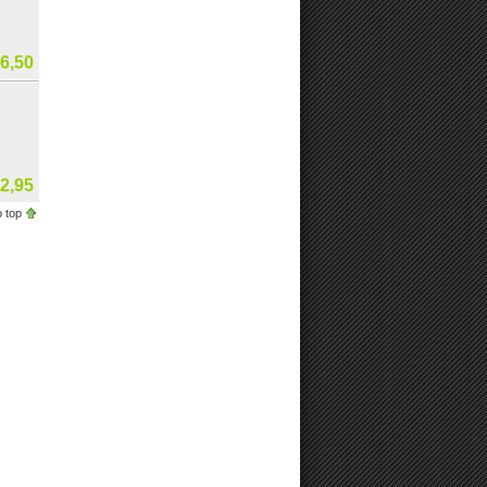
6,50
2,95
 top