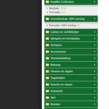
HuaMei Collection
Meubels
(201)
Porselein
(27)
Gereedschap -50% korting
Penselen -50% korting
(5)
Lijsten en schilderijen
Spiegels en fotolijstjes
Schepen
Accessoires
Vloerbedekking
Behang
Vloeren en tegels
Tegelvellen
Deuren en ramen
Keramiek
Verf
Boeken