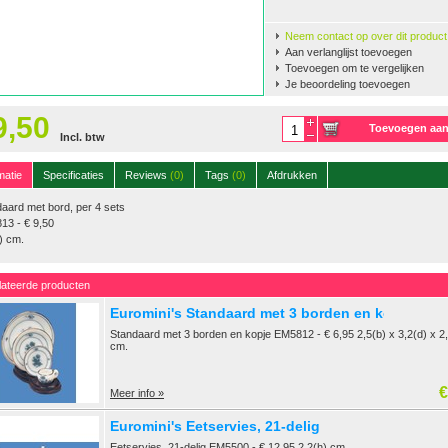
Neem contact op over dit product
Aan verlanglijst toevoegen
Toevoegen om te vergelijken
Je beoordeling toevoegen
9,50
Toevoegen aa
Incl. btw
winkelwagen
matie
Specificaties
Reviews
(0)
Tags
(0)
Afdrukken
aard met bord, per 4 sets
13 - € 9,50
) cm.
lateerde producten
Euromini's Standaard met 3 borden en kopje
Standaard met 3 borden en kopje EM5812 - € 6,95 2,5(b) x 3,2(d) x 2
cm.
€
Meer info »
Euromini's Eetservies, 21-delig
Eetservies, 21-delig EM5500 - € 12,95 2,2(h) cm.