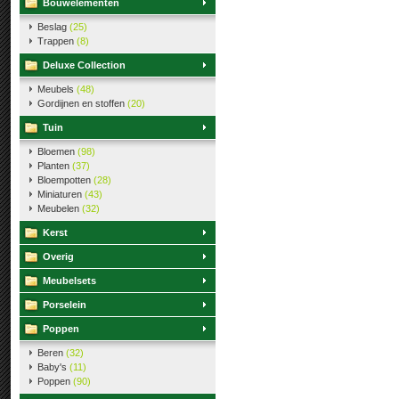
Bouwelementen
Beslag
(25)
Trappen
(8)
Deluxe Collection
Meubels
(48)
Gordijnen en stoffen
(20)
Tuin
Bloemen
(98)
Planten
(37)
Bloempotten
(28)
Miniaturen
(43)
Meubelen
(32)
Kerst
Overig
Meubelsets
Porselein
Poppen
Beren
(32)
Baby's
(11)
Poppen
(90)