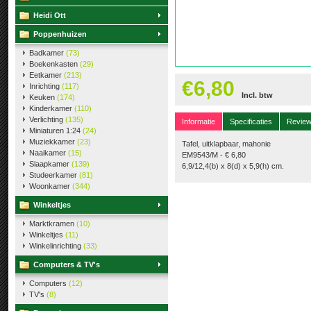
Heidi Ott
Poppenhuizen
Badkamer
(73)
Boekenkasten
(29)
Eetkamer
(213)
€6,80
Inrichting
(117)
Incl. btw
Keuken
(174)
Kinderkamer
(110)
Verlichting
(135)
Informatie
Specificaties
Revie
Miniaturen 1:24
(24)
Muziekkamer
(23)
Tafel, uitklapbaar, mahonie
Naaikamer
(15)
EM9543/M - € 6,80
Slaapkamer
(139)
6,9/12,4(b) x 8(d) x 5,9(h) cm.
Studeerkamer
(81)
Woonkamer
(344)
Winkeltjes
Marktkramen
(10)
Winkeltjes
(11)
Winkelinrichting
(33)
Computers & TV's
Computers
(12)
TV's
(8)