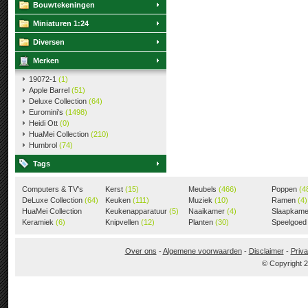
Bouwtekeningen
Miniaturen 1:24
Diversen
Merken
19072-1
(1)
Apple Barrel
(51)
Deluxe Collection
(64)
Euromini's
(1498)
Heidi Ott
(0)
HuaMei Collection
(210)
Humbrol
(74)
Tags
Computers & TV's
Kerst
(15)
Meubels
(466)
Poppen
(4
(18)
DeLuxe Collection
(64)
Keuken
(111)
Muziek
(10)
Ramen
(4)
HuaMei Collection
Keukenapparatuur
(5)
Naaikamer
(4)
Slaapkam
(205)
Keramiek
(6)
Knipvellen
(12)
Planten
(30)
Speelgoe
Over ons
-
Algemene voorwaarden
-
Disclaimer
-
Priva
© Copyright 