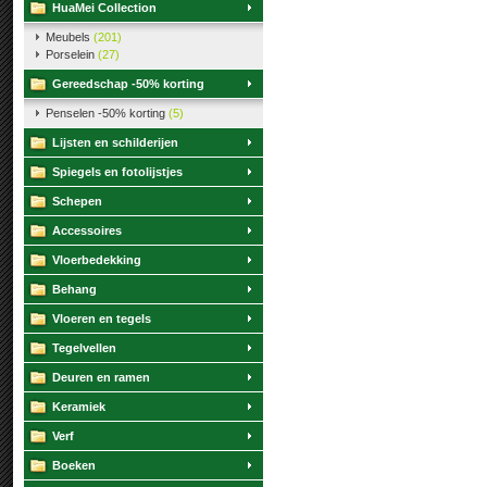
HuaMei Collection
Meubels
(201)
Porselein
(27)
Gereedschap -50% korting
Penselen -50% korting
(5)
Lijsten en schilderijen
Spiegels en fotolijstjes
Schepen
Accessoires
Vloerbedekking
Behang
Vloeren en tegels
Tegelvellen
Deuren en ramen
Keramiek
Verf
Boeken