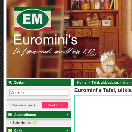
Zoeken
Home
Tafel, uitklapbaar, mahoni
Euromini's Tafel, uitk
» Zoeken op merk
Zoeken »
Aanbiedingen
Bodo Hennig
(66)
Cirkit