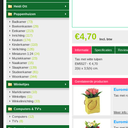
Heidi Ott
Poppenhuizen
Badkamer
(73)
Boekenkasten
(29)
Eetkamer
(213)
€4,70
Inrichting
(117)
Incl. btw
Keuken
(174)
Kinderkamer
(110)
Verlichting
(135)
Informatie
Specificaties
Revie
Miniaturen 1:24
(24)
Muziekkamer
(23)
Tas met witte tulpen
Naaikamer
(15)
EM5527 - € 4,70
Slaapkamer
(139)
2(b) x 3,5(h) cm.
Studeerkamer
(81)
Woonkamer
(344)
Gerelateerde producten
Winkeltjes
Euromin
Marktkramen
(10)
Tas met ro
Winkeltjes
(11)
Winkelinrichting
(33)
Computers & TV's
Meer info 
Computers
(12)
TV's
(8)
Euromi
Tas met b