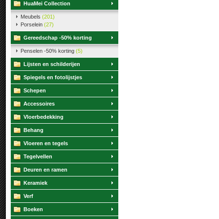
HuaMei Collection
Meubels
(201)
Porselein
(27)
Gereedschap -50% korting
Penselen -50% korting
(5)
Lijsten en schilderijen
Spiegels en fotolijstjes
Schepen
Accessoires
Vloerbedekking
Behang
Vloeren en tegels
Tegelvellen
Deuren en ramen
Keramiek
Verf
Boeken