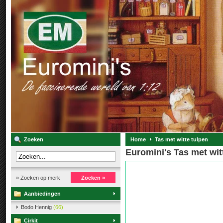
Zoeken
Home
Tas met witte tulpen
Euromini's Tas met wit
» Zoeken op merk
Zoeken »
Aanbiedingen
Bodo Hennig
(66)
Cirkit