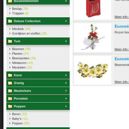
Bouwelementen
Beslag
(25)
Trappen
(8)
Meer info 
Deluxe Collection
Euromi
Meubels
(48)
Rozen bou
Gordijnen en stoffen
(20)
Tuin
Bloemen
(98)
Meer info 
Planten
(37)
Bloempotten
(28)
Euromi
Miniaturen
(43)
Bloemende
Meubelen
(32)
Kerst
Meer info 
Overig
Meubelsets
Porselein
Poppen
Beren
(32)
Baby's
(11)
Poppen
(90)