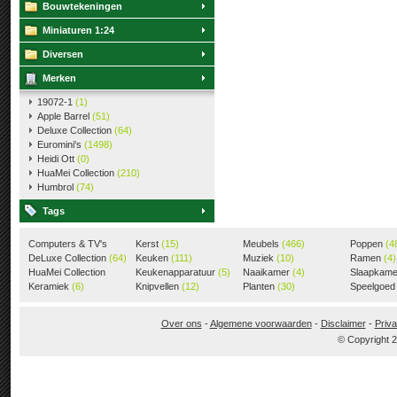
Bouwtekeningen
Miniaturen 1:24
Diversen
Merken
19072-1
(1)
Apple Barrel
(51)
Deluxe Collection
(64)
Euromini's
(1498)
Heidi Ott
(0)
HuaMei Collection
(210)
Humbrol
(74)
Tags
Computers & TV's
Kerst
(15)
Meubels
(466)
Poppen
(4
(18)
DeLuxe Collection
(64)
Keuken
(111)
Muziek
(10)
Ramen
(4)
HuaMei Collection
Keukenapparatuur
(5)
Naaikamer
(4)
Slaapkam
(205)
Keramiek
(6)
Knipvellen
(12)
Planten
(30)
Speelgoe
Over ons
-
Algemene voorwaarden
-
Disclaimer
-
Priva
© Copyright 