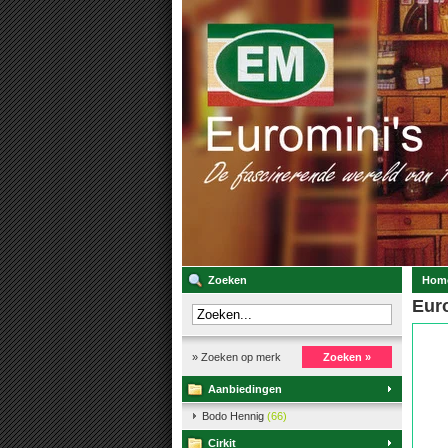
Zoeken
Hom
Euro
» Zoeken op merk
Zoeken »
Aanbiedingen
Bodo Hennig
(66)
Cirkit