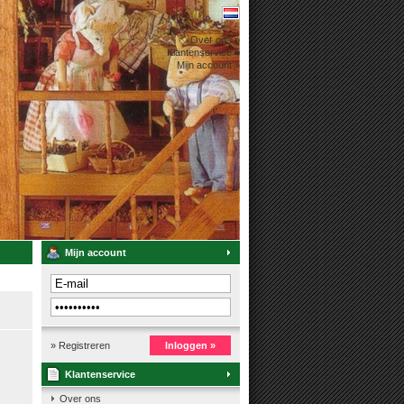
Over ons »
Klantenservice »
Mijn account »
Mijn account
» Registreren
Inloggen »
Klantenservice
Over ons