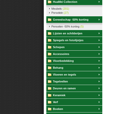
HuaMei Collection
Meubels
(201)
Porselein
(27)
Gereedschap -50% korting
Penselen -50% korting
(5)
Lijsten en schilderijen
Spiegels en fotolijstjes
Schepen
Accessoires
Vloerbedekking
Behang
Vloeren en tegels
Tegelvellen
Deuren en ramen
Keramiek
Verf
Boeken