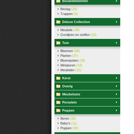
Bouwelementen
Beslag
(25)
Trappen
(8)
Deluxe Collection
Meubels
(48)
Gordijnen en stoffen
(20)
Tuin
Bloemen
(98)
Planten
(37)
Bloempotten
(28)
Miniaturen
(43)
Meubelen
(32)
Kerst
Overig
Meubelsets
Porselein
Poppen
Beren
(32)
Baby's
(11)
Poppen
(90)