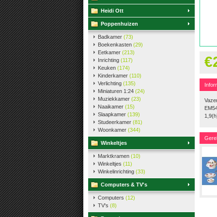
Heidi Ott
Poppenhuizen
Badkamer
(73)
Boekenkasten
(29)
Eetkamer
(213)
€
Inrichting
(117)
Keuken
(174)
Kinderkamer
(110)
Verlichting
(135)
Infor
Miniaturen 1:24
(24)
Muziekkamer
(23)
Vazen
Naaikamer
(15)
EM54
Slaapkamer
(139)
1,9(h
Studeerkamer
(81)
Woonkamer
(344)
Gere
Winkeltjes
Marktkramen
(10)
Winkeltjes
(11)
Winkelinrichting
(33)
Computers & TV's
Computers
(12)
TV's
(8)