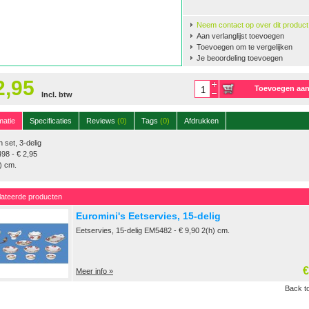
Neem contact op over dit product
Aan verlanglijst toevoegen
Toevoegen om te vergelijken
Je beoordeling toevoegen
2,95
Toevoegen aa
Incl. btw
winkelwagen
matie
Specificaties
Reviews
(0)
Tags
(0)
Afdrukken
 set, 3-delig
98 - € 2,95
) cm.
lateerde producten
Euromini's Eetservies, 15-delig
Eetservies, 15-delig EM5482 - € 9,90 2(h) cm.
€
Meer info »
Back to