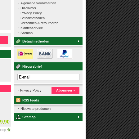
Algemene voorwaarden
Disclaimer
Privacy Policy
Betaalmethoden
Verzenden & retourneren
Klantenservice
Sitemap
n
Betaalmethoden
Nieuwsbrief
» Privacy Policy
Abonneer »
RSS feeds
Nieuwste producten
Sitemap
9,90
 top