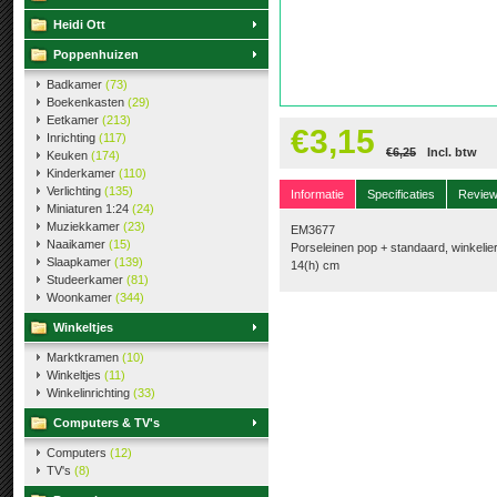
Heidi Ott
Poppenhuizen
Badkamer
(73)
Boekenkasten
(29)
Eetkamer
(213)
€3,15
Inrichting
(117)
€6,25
Incl. btw
Keuken
(174)
Kinderkamer
(110)
Verlichting
(135)
Informatie
Specificaties
Revie
Miniaturen 1:24
(24)
Muziekkamer
(23)
EM3677
Naaikamer
(15)
Porseleinen pop + standaard, winkelie
Slaapkamer
(139)
14(h) cm
Studeerkamer
(81)
Woonkamer
(344)
Winkeltjes
Marktkramen
(10)
Winkeltjes
(11)
Winkelinrichting
(33)
Computers & TV's
Computers
(12)
TV's
(8)