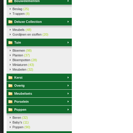
Bouwelementen
Beslag
(25)
Trappen
(8)
Deluxe Collection
Meubels
(48)
Gordijnen en stoffen
(20)
Tuin
Bloemen
(98)
Planten
(37)
Bloempotten
(28)
Miniaturen
(43)
Meubelen
(32)
Kerst
Overig
Meubelsets
Porselein
Poppen
Beren
(32)
Baby's
(11)
Poppen
(90)