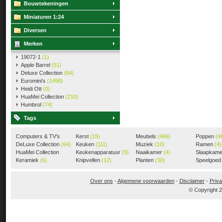
Bouwtekeningen
Miniaturen 1:24
Diversen
Merken
19072-1
(1)
Apple Barrel
(51)
Deluxe Collection
(64)
Euromini's
(1498)
Heidi Ott
(0)
HuaMei Collection
(210)
Humbrol
(74)
Tags
Computers & TV's
Kerst
(15)
Meubels
(466)
Poppen
(4
(18)
DeLuxe Collection
(64)
Keuken
(111)
Muziek
(10)
Ramen
(4)
HuaMei Collection
Keukenapparatuur
(5)
Naaikamer
(4)
Slaapkam
(205)
Keramiek
(6)
Knipvellen
(12)
Planten
(30)
Speelgoe
Over ons
-
Algemene voorwaarden
-
Disclaimer
-
Priva
© Copyright 