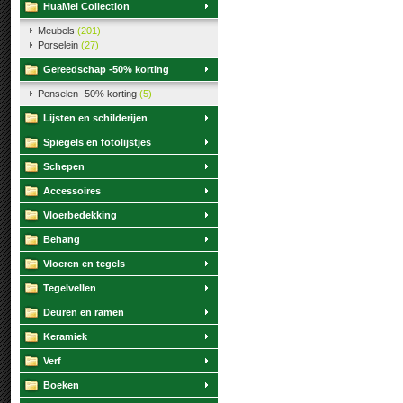
HuaMei Collection
Meubels
(201)
Porselein
(27)
Gereedschap -50% korting
Penselen -50% korting
(5)
Lijsten en schilderijen
Spiegels en fotolijstjes
Schepen
Accessoires
Vloerbedekking
Behang
Vloeren en tegels
Tegelvellen
Deuren en ramen
Keramiek
Verf
Boeken