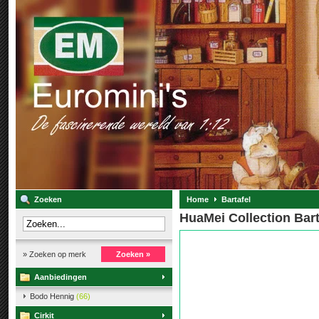
Zoeken
Home
Bartafel
HuaMei Collection Bart
» Zoeken op merk
Zoeken »
Aanbiedingen
Bodo Hennig
(66)
Cirkit