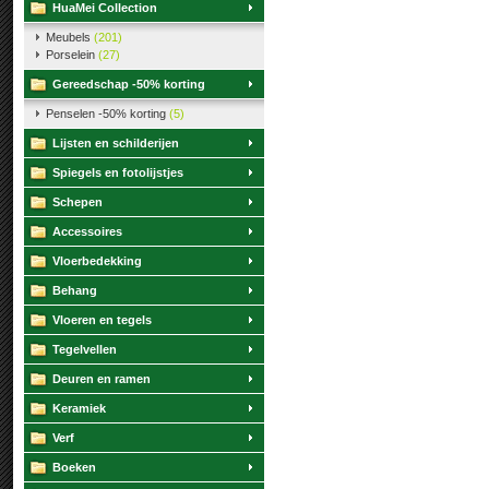
HuaMei Collection
Meubels
(201)
Porselein
(27)
Gereedschap -50% korting
Penselen -50% korting
(5)
Lijsten en schilderijen
Spiegels en fotolijstjes
Schepen
Accessoires
Vloerbedekking
Behang
Vloeren en tegels
Tegelvellen
Deuren en ramen
Keramiek
Verf
Boeken