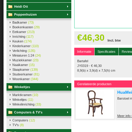
Heidi Ott
Poppenhuizen
Badkamer
(73)
Boekenkasten
(29)
Eetkamer
(213)
€46,30
Inrichting
(117)
Incl. btw
Keuken
(174)
Kinderkamer
(110)
Verlichting
(135)
Informatie
Specificaties
Revie
Miniaturen 1:24
(24)
Muziekkamer
(23)
Bartafel
Naaikamer
(15)
JY0319 - € 46,30
Slaapkamer
(139)
8,9(b) x 3,9(d) x 7,5(h) cm
Studeerkamer
(81)
Woonkamer
(344)
Gerelateerde producten
Winkeltjes
HuaMei
Marktkramen
(10)
Barstoel m
Winkeltjes
(11)
Winkelinrichting
(33)
Computers & TV's
Meer info 
Computers
(12)
TV's
(8)