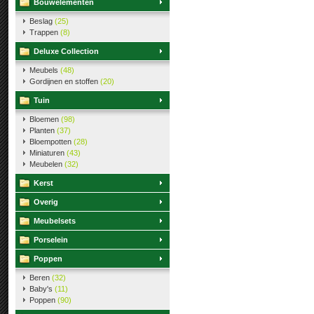
Bouwelementen
Beslag
(25)
Trappen
(8)
Deluxe Collection
Meubels
(48)
Gordijnen en stoffen
(20)
Tuin
Bloemen
(98)
Planten
(37)
Bloempotten
(28)
Miniaturen
(43)
Meubelen
(32)
Kerst
Overig
Meubelsets
Porselein
Poppen
Beren
(32)
Baby's
(11)
Poppen
(90)