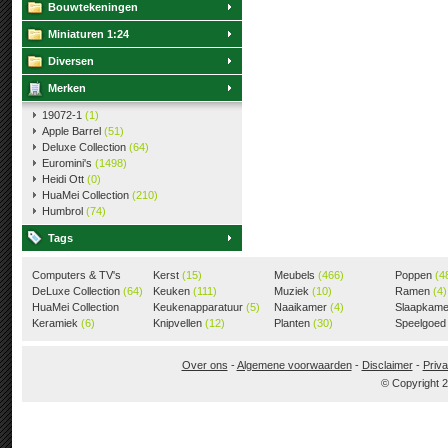
Bouwtekeningen
Miniaturen 1:24
Diversen
Merken
19072-1
(1)
Apple Barrel
(51)
Deluxe Collection
(64)
Euromini's
(1498)
Heidi Ott
(0)
HuaMei Collection
(210)
Humbrol
(74)
Tags
Computers & TV's
Kerst
(15)
Meubels
(466)
Poppen
(4
(18)
DeLuxe Collection
(64)
Keuken
(111)
Muziek
(10)
Ramen
(4)
HuaMei Collection
Keukenapparatuur
(5)
Naaikamer
(4)
Slaapkam
(205)
Keramiek
(6)
Knipvellen
(12)
Planten
(30)
Speelgoe
Over ons
-
Algemene voorwaarden
-
Disclaimer
-
Priva
© Copyright 