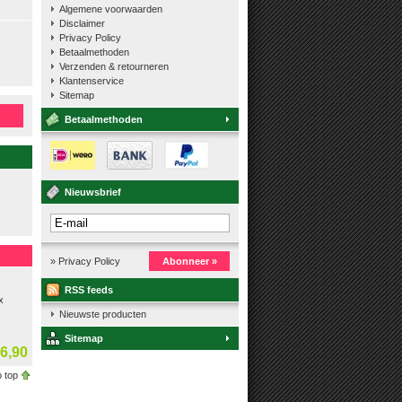
Algemene voorwaarden
Disclaimer
Privacy Policy
Betaalmethoden
Verzenden & retourneren
Klantenservice
Sitemap
n
Betaalmethoden
Nieuwsbrief
» Privacy Policy
Abonneer »
eerpen
RSS feeds
x
Nieuwste producten
Sitemap
6,90
 top