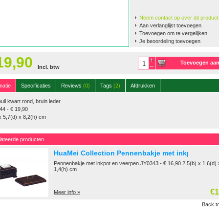
Neem contact op over dit product
Aan verlanglijst toevoegen
Toevoegen om te vergelijken
Je beoordeling toevoegen
19,90
Toevoegen aa
Incl. btw
winkelwagen
matie
Specificaties
Reviews
(0)
Tags
(2)
Afdrukken
uil kwart rond, bruin leder
4 - € 19,90
x 5,7(d) x 8,2(h) cm
lateerde producten
HuaMei Collection Pennenbakje met inkpot en v
Pennenbakje met inkpot en veerpen JY0343 - € 16,90 2,5(b) x 1,6(d) 
1,4(h) cm
€1
Meer info »
Back to