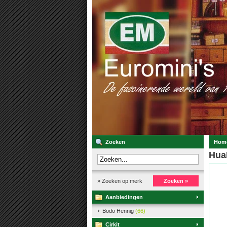
Zoeken
Hom
HuaM
» Zoeken op merk
Zoeken »
Aanbiedingen
Bodo Hennig
(66)
Cirkit