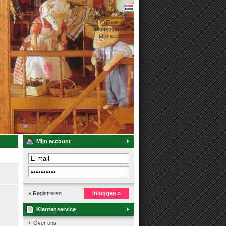
Over ons »
Klantenservice »
Mijn account »
Mijn account
» Registreren
Inloggen »
Klantenservice
Over ons