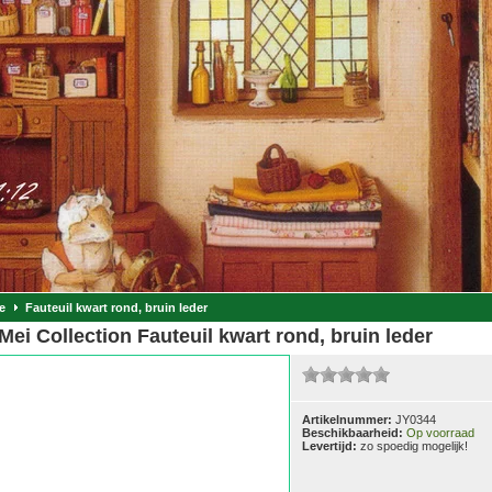
e
Fauteuil kwart rond, bruin leder
ei Collection Fauteuil kwart rond, bruin leder
Artikelnummer:
JY0344
Beschikbaarheid:
Op voorraad
Levertijd:
zo spoedig mogelijk!