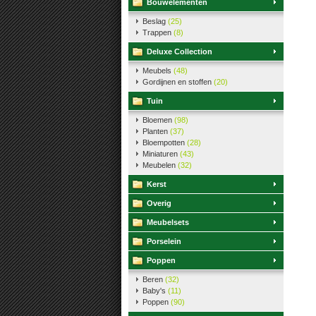
Bouwelementen
Beslag
(25)
Trappen
(8)
Deluxe Collection
Meubels
(48)
Gordijnen en stoffen
(20)
Tuin
Bloemen
(98)
Planten
(37)
Bloempotten
(28)
Miniaturen
(43)
Meubelen
(32)
Kerst
Overig
Meubelsets
Porselein
Poppen
Beren
(32)
Baby's
(11)
Poppen
(90)