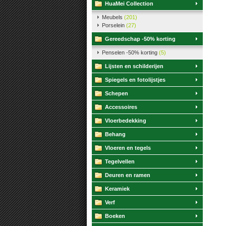
HuaMei Collection
Meubels
(201)
Porselein
(27)
Gereedschap -50% korting
Penselen -50% korting
(5)
Lijsten en schilderijen
Spiegels en fotolijstjes
Schepen
Accessoires
Vloerbedekking
Behang
Vloeren en tegels
Tegelvellen
Deuren en ramen
Keramiek
Verf
Boeken