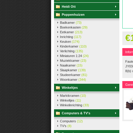
Heidi Ott
Poppenhuizen
Badkamer
(73)
Boekenkasten
(29)
Eetkamer
(213)
€
Inrichting
(117)
Keuken
(174)
Kinderkamer
(110)
Verlichting
(135)
Infor
Miniaturen 1:24
(24)
Muziekkamer
(23)
Faute
Naaikamer
(15)
JY034
Slaapkamer
(139)
8(b) 
Studeerkamer
(81)
Woonkamer
(344)
Gere
Winkeltjes
Marktkramen
(10)
Winkeltjes
(11)
Winkelinrichting
(33)
Computers & TV's
Computers
(12)
TV's
(8)