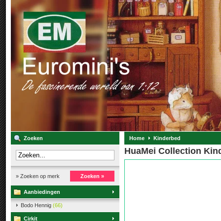
Zoeken
Home
Kinderbed
HuaMei Collection Kin
» Zoeken op merk
Zoeken »
Aanbiedingen
Bodo Hennig
(66)
Cirkit