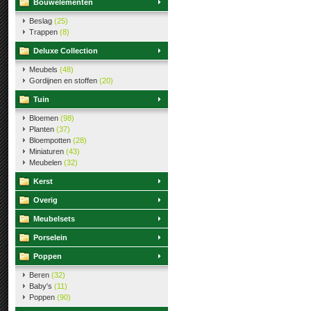
Bouwelementen
Beslag
(25)
Trappen
(8)
Deluxe Collection
Meubels
(48)
Gordijnen en stoffen
(20)
Tuin
Bloemen
(98)
Planten
(37)
Bloempotten
(28)
Miniaturen
(43)
Meubelen
(32)
Kerst
Overig
Meubelsets
Porselein
Poppen
Beren
(32)
Baby's
(11)
Poppen
(90)