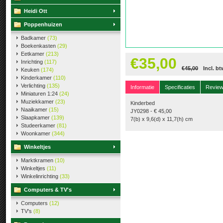
Heidi Ott
Poppenhuizen
Badkamer
(73)
Boekenkasten
(29)
Eetkamer
(213)
€35,00
Inrichting
(117)
€45,00
Incl. bt
Keuken
(174)
Kinderkamer
(110)
Verlichting
(135)
Informatie
Specificaties
Revie
Miniaturen 1:24
(24)
Muziekkamer
(23)
Kinderbed
Naaikamer
(15)
JY0298 - € 45,00
Slaapkamer
(139)
7(b) x 9,6(d) x 11,7(h) cm
Studeerkamer
(81)
Woonkamer
(344)
Winkeltjes
Marktkramen
(10)
Winkeltjes
(11)
Winkelinrichting
(33)
Computers & TV's
Computers
(12)
TV's
(8)