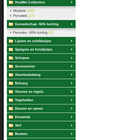
HuaMei Collection
Meubels
(201)
Porselein
(27)
Gereedschap -50% korting
Penselen -50% korting
(5)
Lijsten en schilderijen
Spiegels en fotolijstjes
Schepen
Accessoires
Vloerbedekking
Behang
Vloeren en tegels
Tegelvellen
Deuren en ramen
Keramiek
Verf
Boeken