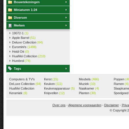
Bouwtekeningen
Miniaturen 1:24
Diversen
Merken
19072-1
(1)
Apple Barrel
(51)
Deluxe Collection
(64)
Euromini's
(1498)
Heidi Ott
(0)
HuaMei Collection
(210)
Humbrol
(74)
Tags
Computers & TV's
Kerst
(15)
Meubels
(466)
Poppen
(4
(18)
DeLuxe Collection
(64)
Keuken
(111)
Muziek
(10)
Ramen
(4)
HuaMei Collection
Keukenapparatuur
(5)
Naaikamer
(4)
Slaapkam
(205)
Keramiek
(6)
Knipvellen
(12)
Planten
(30)
Speelgoe
Over ons
-
Algemene voorwaarden
-
Disclaimer
-
Priva
© Copyright 