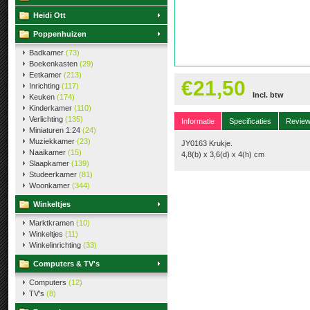
Heidi Ott
Poppenhuizen
Badkamer
(73)
Boekenkasten
(29)
Eetkamer
(213)
€21,50
Inrichting
(117)
Incl. btw
Keuken
(174)
Kinderkamer
(110)
Verlichting
(135)
Informatie
Specificaties
Revie
Miniaturen 1:24
(24)
Muziekkamer
(23)
JY0163 Krukje.
Naaikamer
(15)
4,8(b) x 3,6(d) x 4(h) cm
Slaapkamer
(139)
Studeerkamer
(81)
Woonkamer
(344)
Winkeltjes
Marktkramen
(10)
Winkeltjes
(11)
Winkelinrichting
(33)
Computers & TV's
Computers
(12)
TV's
(8)