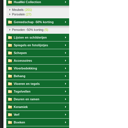
HuaMei Collection
Meubels
(201)
Porselein
(27)
Gereedschap -50% korting
Penselen -50% korting
(5)
Lijsten en schilderijen
Spiegels en fotolijstjes
Schepen
Accessoires
Vloerbedekking
Behang
Vloeren en tegels
Tegelvellen
Deuren en ramen
Keramiek
Verf
Boeken