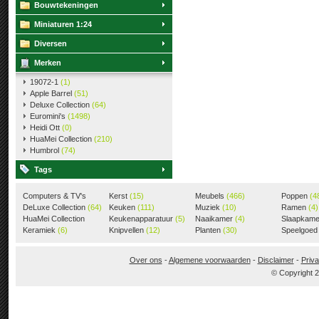
Bouwtekeningen
Miniaturen 1:24
Diversen
Merken
19072-1
(1)
Apple Barrel
(51)
Deluxe Collection
(64)
Euromini's
(1498)
Heidi Ott
(0)
HuaMei Collection
(210)
Humbrol
(74)
Tags
Computers & TV's
Kerst
(15)
Meubels
(466)
Poppen
(4
(18)
DeLuxe Collection
(64)
Keuken
(111)
Muziek
(10)
Ramen
(4)
HuaMei Collection
Keukenapparatuur
(5)
Naaikamer
(4)
Slaapkam
(205)
Keramiek
(6)
Knipvellen
(12)
Planten
(30)
Speelgoe
Over ons
-
Algemene voorwaarden
-
Disclaimer
-
Priva
© Copyright 