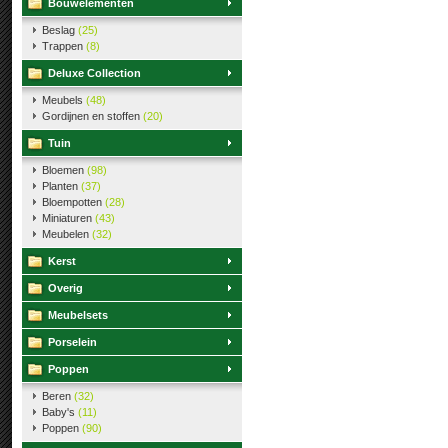
Bouwelementen
Beslag
(25)
Trappen
(8)
Deluxe Collection
Meubels
(48)
Gordijnen en stoffen
(20)
Tuin
Bloemen
(98)
Planten
(37)
Bloempotten
(28)
Miniaturen
(43)
Meubelen
(32)
Kerst
Overig
Meubelsets
Porselein
Poppen
Beren
(32)
Baby's
(11)
Poppen
(90)