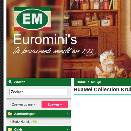
Zoeken
Home
Krukje
HuaMei Collection Kru
» Zoeken op merk
Zoeken »
Aanbiedingen
Bodo Hennig
(66)
Cirkit