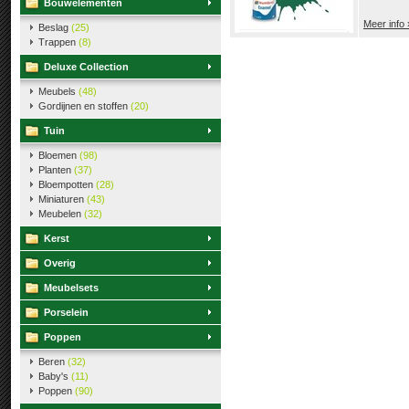
Bouwelementen
Meer info 
Beslag
(25)
Trappen
(8)
Deluxe Collection
Meubels
(48)
Gordijnen en stoffen
(20)
Tuin
Bloemen
(98)
Planten
(37)
Bloempotten
(28)
Miniaturen
(43)
Meubelen
(32)
Kerst
Overig
Meubelsets
Porselein
Poppen
Beren
(32)
Baby's
(11)
Poppen
(90)