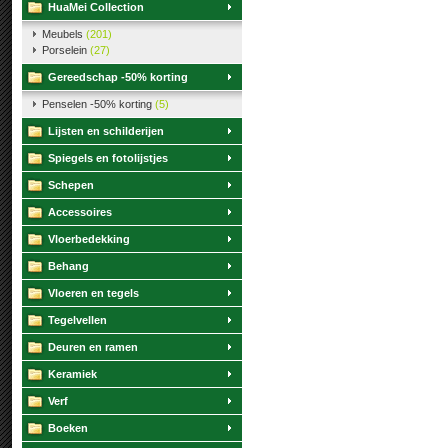
HuaMei Collection
Meubels
(201)
Porselein
(27)
Gereedschap -50% korting
Penselen -50% korting
(5)
Lijsten en schilderijen
Spiegels en fotolijstjes
Schepen
Accessoires
Vloerbedekking
Behang
Vloeren en tegels
Tegelvellen
Deuren en ramen
Keramiek
Verf
Boeken