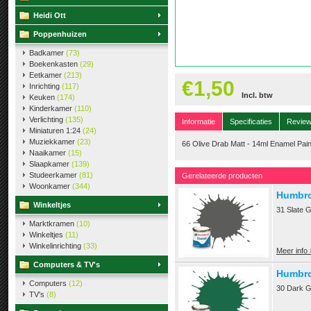
Heidi Ott
Poppenhuizen
Badkamer
(73)
Boekenkasten
(29)
Eetkamer
(213)
€1,50
Inrichting
(117)
Incl. btw
Keuken
(174)
Kinderkamer
(110)
Verlichting
(135)
Informatie
Specificaties
Revie
Miniaturen 1:24
(24)
Muziekkamer
(23)
66 Olive Drab Matt - 14ml Enamel Pain
Naaikamer
(15)
Slaapkamer
(139)
Studeerkamer
(81)
Gerelateerde producten
Woonkamer
(344)
Humbrol
Winkeltjes
31 Slate G
Marktkramen
(10)
Winkeltjes
(11)
Winkelinrichting
(33)
Meer info 
Computers & TV's
Humbro
Computers
(12)
30 Dark G
TV's
(8)