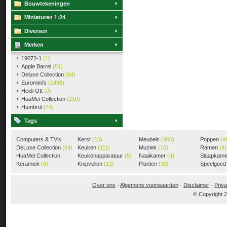
Bouwtekeningen
Miniaturen 1:24
Diversen
Merken
19072-1
(1)
Apple Barrel
(51)
Deluxe Collection
(64)
Euromini's
(1498)
Heidi Ott
(0)
HuaMei Collection
(210)
Humbrol
(74)
Tags
Computers & TV's
Kerst
(15)
Meubels
(466)
Poppen
(4
(18)
DeLuxe Collection
(64)
Keuken
(111)
Muziek
(10)
Ramen
(4)
HuaMei Collection
Keukenapparatuur
(5)
Naaikamer
(4)
Slaapkam
(205)
Keramiek
(6)
Knipvellen
(12)
Planten
(30)
Speelgoe
Over ons
-
Algemene voorwaarden
-
Disclaimer
-
Priva
© Copyright 