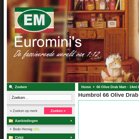
Zoeken
Home
66 Olive Drab Matt - 14ml
Humbrol 66 Olive Drab
» Zoeken op merk
Zoeken »
Aanbiedingen
Bodo Hennig
(66)
Cirkit