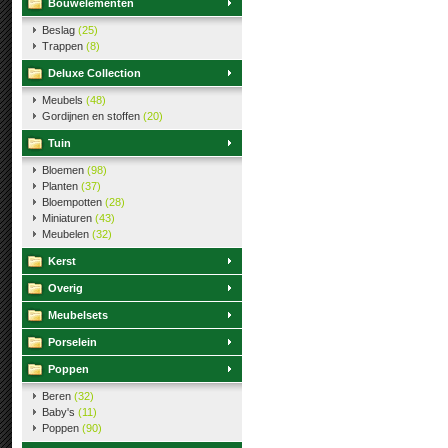
Bouwelementen
Beslag
(25)
Trappen
(8)
Deluxe Collection
Meubels
(48)
Gordijnen en stoffen
(20)
Tuin
Bloemen
(98)
Planten
(37)
Bloempotten
(28)
Miniaturen
(43)
Meubelen
(32)
Kerst
Overig
Meubelsets
Porselein
Poppen
Beren
(32)
Baby's
(11)
Poppen
(90)