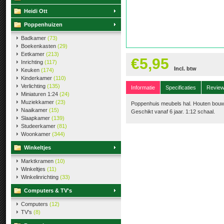
Heidi Ott
Poppenhuizen
Badkamer
(73)
Boekenkasten
(29)
Eetkamer
(213)
€5,95
Inrichting
(117)
Incl. btw
Keuken
(174)
Kinderkamer
(110)
Verlichting
(135)
Informatie
Specificaties
Revie
Miniaturen 1:24
(24)
Muziekkamer
(23)
Poppenhuis meubels hal. Houten bouwp
Naaikamer
(15)
Geschikt vanaf 6 jaar. 1:12 schaal.
Slaapkamer
(139)
Studeerkamer
(81)
Woonkamer
(344)
Winkeltjes
Marktkramen
(10)
Winkeltjes
(11)
Winkelinrichting
(33)
Computers & TV's
Computers
(12)
TV's
(8)