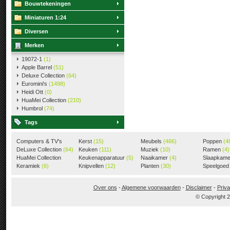
Bouwtekeningen
Miniaturen 1:24
Diversen
Merken
19072-1
(1)
Apple Barrel
(51)
Deluxe Collection
(64)
Euromini's
(1498)
Heidi Ott
(0)
HuaMei Collection
(210)
Humbrol
(74)
Tags
Computers & TV's
Kerst
(15)
Meubels
(466)
Poppen
(4
(18)
DeLuxe Collection
(64)
Keuken
(111)
Muziek
(10)
Ramen
(4)
HuaMei Collection
Keukenapparatuur
(5)
Naaikamer
(4)
Slaapkam
(205)
Keramiek
(6)
Knipvellen
(12)
Planten
(30)
Speelgoe
Over ons
-
Algemene voorwaarden
-
Disclaimer
-
Priva
© Copyright 