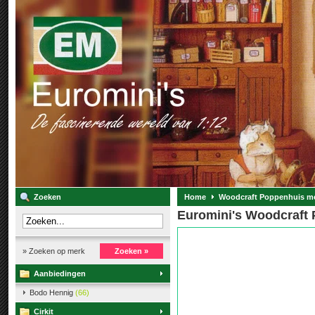
Zoeken
Home
Woodcraft Poppenhuis me
Euromini's Woodcraft
» Zoeken op merk
Zoeken »
Aanbiedingen
Bodo Hennig
(66)
Cirkit