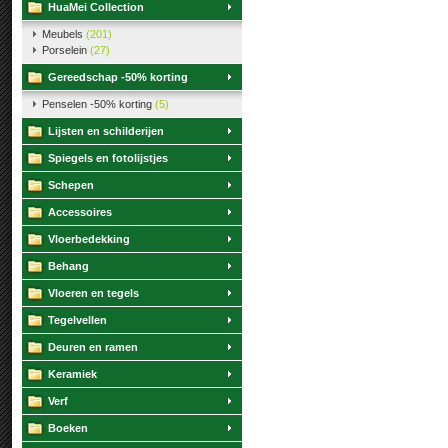
HuaMei Collection
Meubels
(201)
Porselein
(27)
Gereedschap -50% korting
Penselen -50% korting
(5)
Lijsten en schilderijen
Spiegels en fotolijstjes
Schepen
Accessoires
Vloerbedekking
Behang
Vloeren en tegels
Tegelvellen
Deuren en ramen
Keramiek
Verf
Boeken