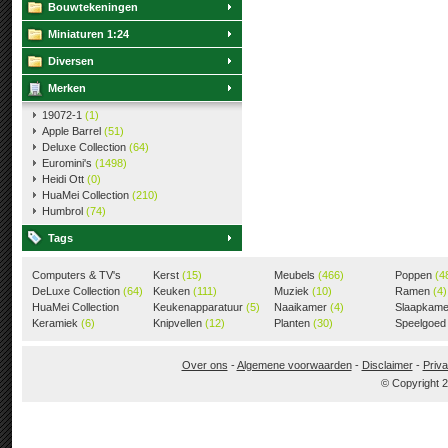
Bouwtekeningen
Miniaturen 1:24
Diversen
Merken
19072-1
(1)
Apple Barrel
(51)
Deluxe Collection
(64)
Euromini's
(1498)
Heidi Ott
(0)
HuaMei Collection
(210)
Humbrol
(74)
Tags
Computers & TV's
Kerst
(15)
Meubels
(466)
Poppen
(4
(18)
DeLuxe Collection
(64)
Keuken
(111)
Muziek
(10)
Ramen
(4)
HuaMei Collection
Keukenapparatuur
(5)
Naaikamer
(4)
Slaapkam
(205)
Keramiek
(6)
Knipvellen
(12)
Planten
(30)
Speelgoe
Over ons
-
Algemene voorwaarden
-
Disclaimer
-
Priva
© Copyright 