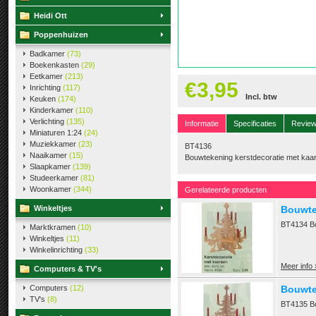
Heidi Ott
Poppenhuizen
Badkamer
(73)
Boekenkasten
(29)
Eetkamer
(213)
€3,95
Inrichting
(117)
Incl. btw
Keuken
(174)
Kinderkamer
(110)
Verlichting
(135)
Informatie
Specificaties
Revie
Miniaturen 1:24
(24)
Muziekkamer
(23)
BT4136
Naaikamer
(15)
Bouwtekening kerstdecoratie met kaa
Slaapkamer
(139)
Studeerkamer
(81)
Woonkamer
(344)
Gerelateerde producten
Winkeltjes
Bouwte
BT4134 Bo
Marktkramen
(10)
Winkeltjes
(11)
Winkelinrichting
(33)
Meer info 
Computers & TV's
Computers
(12)
Bouwte
TV's
(8)
BT4135 Bo