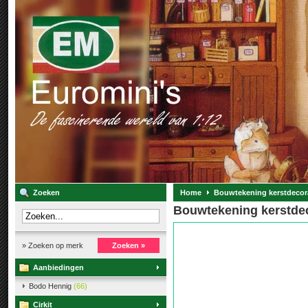
Zoeken
Home
Bouwtekening kerstdecora
Bouwtekening kerstdec
» Zoeken op merk
Zoeken »
Aanbiedingen
Bodo Hennig
(66)
Cirkit