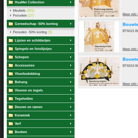
HuaMei Collection
Meubels
(201)
Meer info 
Porselein
(27)
Gereedschap -50% korting
Bouwte
BT6015 Bo
Penselen -50% korting
(5)
Lijsten en schilderijen
Spiegels en fotolijstjes
Meer info 
Schepen
Bouwte
Accessoires
BT6016 B
Vloerbedekking
Behang
Meer info 
Vloeren en tegels
Tegelvellen
Deuren en ramen
Keramiek
Verf
Boeken