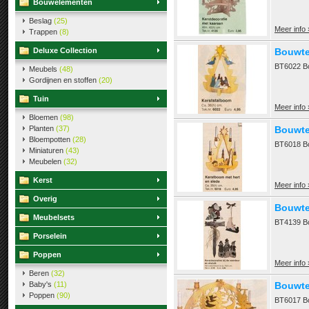
Bouwelementen
Beslag
(25)
Meer info 
Trappen
(8)
Deluxe Collection
Bouwte
BT6022 Bo
Meubels
(48)
Gordijnen en stoffen
(20)
Tuin
Meer info 
Bloemen
(98)
Planten
(37)
Bouwte
Bloempotten
(28)
BT6018 Bo
Miniaturen
(43)
Meubelen
(32)
Kerst
Meer info 
Overig
Bouwtek
Meubelsets
BT4139 Bo
Porselein
Poppen
Meer info 
Beren
(32)
Baby's
(11)
Bouwte
Poppen
(90)
BT6017 B