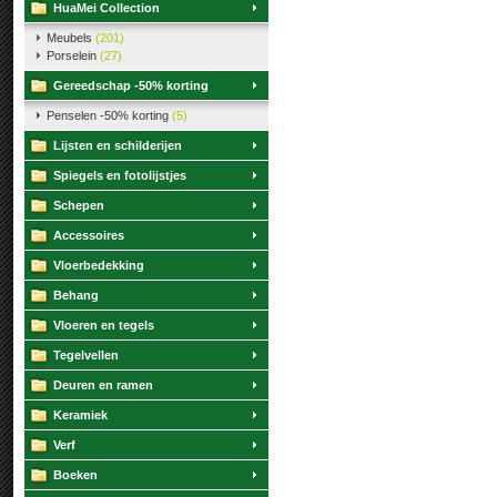
HuaMei Collection
Meubels
(201)
Porselein
(27)
Gereedschap -50% korting
Penselen -50% korting
(5)
Lijsten en schilderijen
Spiegels en fotolijstjes
Schepen
Accessoires
Vloerbedekking
Behang
Vloeren en tegels
Tegelvellen
Deuren en ramen
Keramiek
Verf
Boeken