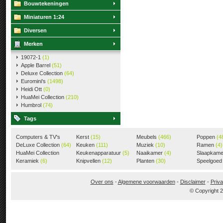
Bouwtekeningen
Miniaturen 1:24
Diversen
Merken
19072-1
(1)
Apple Barrel
(51)
Deluxe Collection
(64)
Euromini's
(1498)
Heidi Ott
(0)
HuaMei Collection
(210)
Humbrol
(74)
Tags
Computers & TV's
Kerst
(15)
Meubels
(466)
Poppen
(4
(18)
DeLuxe Collection
(64)
Keuken
(111)
Muziek
(10)
Ramen
(4)
HuaMei Collection
Keukenapparatuur
(5)
Naaikamer
(4)
Slaapkam
(205)
Keramiek
(6)
Knipvellen
(12)
Planten
(30)
Speelgoe
Over ons
-
Algemene voorwaarden
-
Disclaimer
-
Priva
© Copyright 