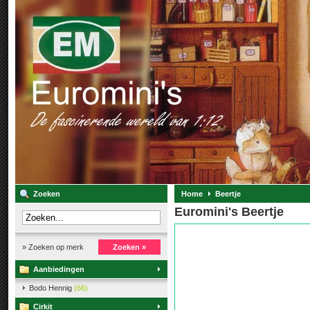
Zoeken
Home
Beertje
Euromini's Beertje
» Zoeken op merk
Zoeken »
Aanbiedingen
Bodo Hennig
(66)
Cirkit