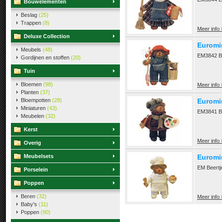
Bouwelementen
Beslag
(25)
Trappen
(8)
Meer info 
Deluxe Collection
Euromin
Meubels
(48)
EM3842 Be
Gordijnen en stoffen
(20)
Tuin
Bloemen
(98)
Meer info 
Planten
(37)
Bloempotten
(28)
Euromin
Miniaturen
(43)
EM3841 Be
Meubelen
(32)
Kerst
Meer info 
Overig
Meubelsets
Euromin
EM Beertj
Porselein
Poppen
Beren
(32)
Meer info 
Baby's
(11)
Poppen
(90)