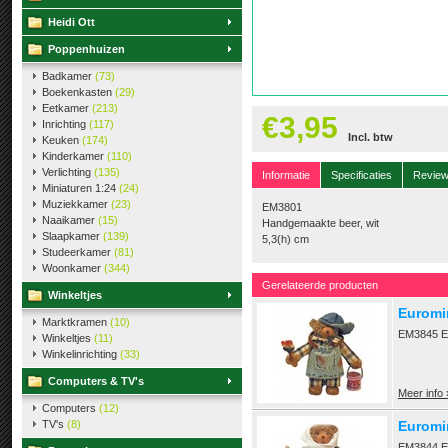
Heidi Ott
Poppenhuizen
Badkamer
(73)
Boekenkasten
(29)
Eetkamer
(213)
€3,95
Inrichting
(117)
Incl. btw
Keuken
(174)
Kinderkamer
(110)
Verlichting
(135)
Informatie
Specificaties
Revie
Miniaturen 1:24
(24)
Muziekkamer
(23)
EM3801
Naaikamer
(15)
Handgemaakte beer, wit
Slaapkamer
(139)
5,3(h) cm
Studeerkamer
(81)
Woonkamer
(344)
Gerelateerde producten
Winkeltjes
Euromin
Marktkramen
(10)
EM3845 EM
Winkeltjes
(11)
Winkelinrichting
(33)
Computers & TV's
Meer info 
Computers
(12)
TV's
(8)
Euromin
EM3844 EM