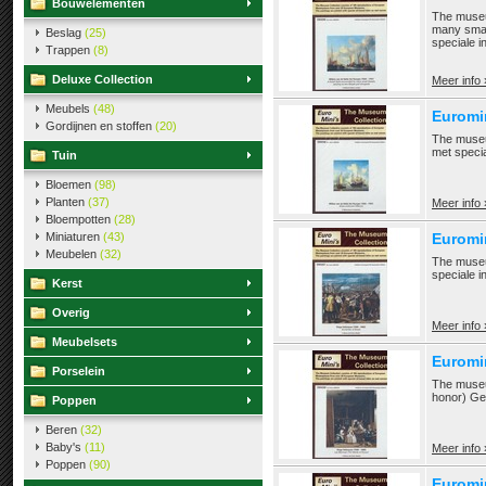
Bouwelementen
The museu
many small
Beslag
(25)
speciale i
Trappen
(8)
Deluxe Collection
Meer info 
Meubels
(48)
Euromin
Gordijnen en stoffen
(20)
The museu
met specia
Tuin
Bloemen
(98)
Planten
(37)
Meer info 
Bloempotten
(28)
Miniaturen
(43)
Euromi
Meubelen
(32)
The museu
speciale i
Kerst
Overig
Meer info 
Meubelsets
Euromi
Porselein
The museu
honor) Ge
Poppen
Beren
(32)
Baby's
(11)
Meer info 
Poppen
(90)
Euromi