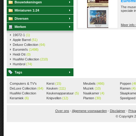
Euromi
Bouwtekeningen
The museu
Miniaturen 1:24
speciale i
Diversen
Meer info 
Merken
19072-1
(1)
Apple Barrel
(51)
Deluxe Collection
(64)
Euromini's
(1498)
Heidi Ott
(0)
HuaMei Collection
(210)
Humbrol
(74)
Tags
Computers & TV's
Kerst
(15)
Meubels
(466)
Poppen
(4
(18)
DeLuxe Collection
(64)
Keuken
(111)
Muziek
(10)
Ramen
(4)
HuaMei Collection
Keukenapparatuur
(5)
Naaikamer
(4)
Slaapkam
(205)
Keramiek
(6)
Knipvellen
(12)
Planten
(30)
Speelgoe
Over ons
-
Algemene voorwaarden
-
Disclaimer
-
Priva
© Copyright 