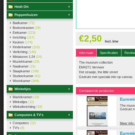
Heidi Ott
Poppenhuizen
Badkamer
(73)
Boekenkasten
(29)
Eetkamer
(213)
€2,50
Inrichting
(117)
Incl. btw
Keuken
(174)
Kinderkamer
(110)
Verlichting
(135)
Informatie
Specificaties
Revie
Miniaturen 1:24
(24)
Muziekkamer
(23)
The museum collection
Naaikamer
(15)
EM4271 Vermeer
Slaapkamer
(139)
Het straatje, the little street
Studeerkamer
(81)
Gedrukt met speciale inkt op canvas
Woonkamer
(344)
Winkeltjes
Gerelateerde producten
Marktkramen
(10)
Euromi
Winkeltjes
(11)
The museu
Winkelinrichting
(33)
Gedrukt m
Computers & TV's
Computers
(12)
Meer info 
TV's
(8)
Euromin