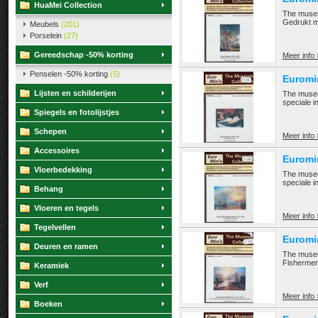
HuaMei Collection
The museum
Gedrukt m
Meubels
(201)
Porselein
(27)
Gereedschap -50% korting
Meer info 
Penselen -50% korting
(5)
Euromi
Lijsten en schilderijen
The museu
speciale i
Spiegels en fotolijstjes
Schepen
Meer info 
Accessoires
Euromi
Vloerbedekking
The museu
speciale i
Behang
Vloeren en tegels
Meer info 
Tegelvellen
Euromi
Deuren en ramen
The museu
Fishermen 
Keramiek
Verf
Meer info 
Boeken