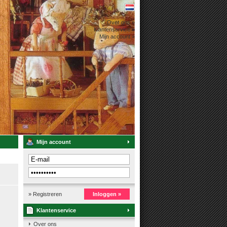
Over ons »
Klantenservice »
Mijn account »
Mijn account
» Registreren
Inloggen »
Klantenservice
Over ons