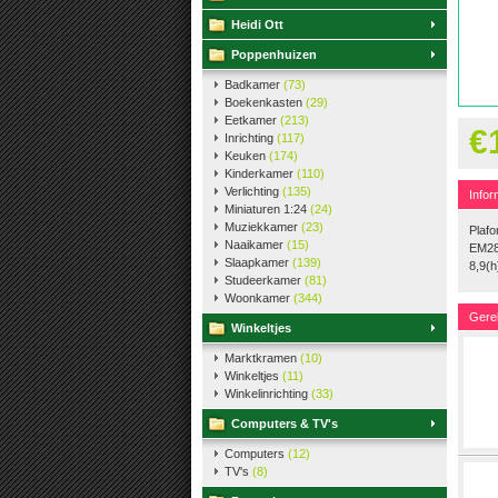
Heidi Ott
Poppenhuizen
Badkamer
(73)
Boekenkasten
(29)
Eetkamer
(213)
€
Inrichting
(117)
Keuken
(174)
Kinderkamer
(110)
Verlichting
(135)
Infor
Miniaturen 1:24
(24)
Muziekkamer
(23)
Plafo
Naaikamer
(15)
EM28
Slaapkamer
(139)
8,9(
Studeerkamer
(81)
Woonkamer
(344)
Gere
Winkeltjes
Marktkramen
(10)
Winkeltjes
(11)
Winkelinrichting
(33)
Computers & TV's
Computers
(12)
TV's
(8)