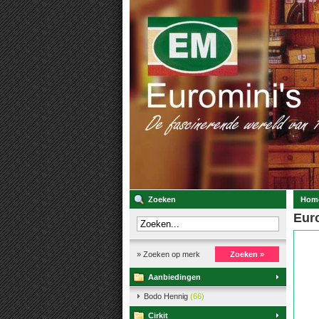
Zoeken
Hom
Euro
» Zoeken op merk
Zoeken »
Aanbiedingen
Bodo Hennig
(66)
Cirkit