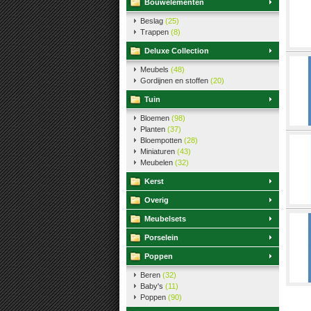
Bouwelementen
Beslag
(25)
Trappen
(8)
Deluxe Collection
Meubels
(48)
Gordijnen en stoffen
(20)
Tuin
Bloemen
(98)
Planten
(37)
Bloempotten
(28)
Miniaturen
(43)
Meubelen
(32)
Kerst
Overig
Meubelsets
Porselein
Poppen
Beren
(32)
Baby's
(11)
Poppen
(90)