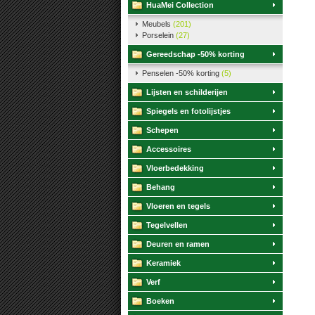
HuaMei Collection
Meubels
(201)
Porselein
(27)
Gereedschap -50% korting
Penselen -50% korting
(5)
Lijsten en schilderijen
Spiegels en fotolijstjes
Schepen
Accessoires
Vloerbedekking
Behang
Vloeren en tegels
Tegelvellen
Deuren en ramen
Keramiek
Verf
Boeken