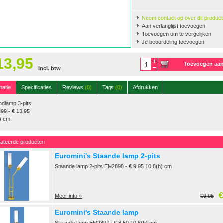
Neem contact op over dit product
Aan verlanglijst toevoegen
Toevoegen om te vergelijken
Je beoordeling toevoegen
13,95
Toevoegen aa
Incl. btw
winkelwagen
matie
Specificaties
Reviews
(0)
Tags
(0)
Afdrukken
ndlamp 3-pits
99 - € 13,95
h) cm
lateerde producten
Euromini's Staande lamp 2-pits
Staande lamp 2-pits EM2898 - € 9,95 10,8(h) cm
€
Meer info »
€9,95
Euromini's Staande lamp
Staande lamp EM2897 - € 8,50 10,8(h) cm