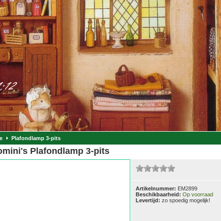
e
Plafondlamp 3-pits
mini's Plafondlamp 3-pits
Artikelnummer:
EM2899
Beschikbaarheid:
Op voorraad
Levertijd:
zo spoedig mogelijk!