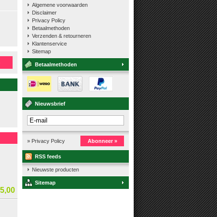
Algemene voorwaarden
Disclaimer
Privacy Policy
Betaalmethoden
Verzenden & retourneren
Klantenservice
Sitemap
n
Betaalmethoden
Nieuwsbrief
» Privacy Policy
Abonneer »
RSS feeds
Nieuwste producten
Sitemap
5,00