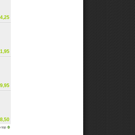
4,25
1,95
9,95
8,50
 top