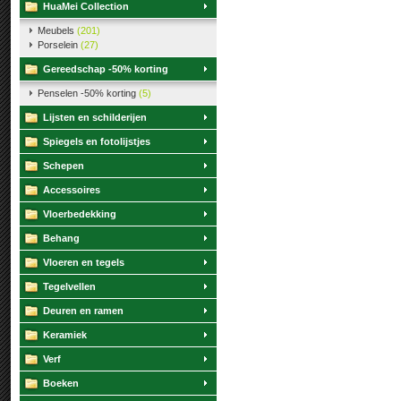
HuaMei Collection
Meubels
(201)
Porselein
(27)
Gereedschap -50% korting
Penselen -50% korting
(5)
Lijsten en schilderijen
Spiegels en fotolijstjes
Schepen
Accessoires
Vloerbedekking
Behang
Vloeren en tegels
Tegelvellen
Deuren en ramen
Keramiek
Verf
Boeken