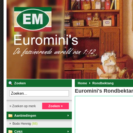
Zoeken
Home
Rondbektang
Euromini's Rondbekta
» Zoeken op merk
Zoeken »
Aanbiedingen
Bodo Hennig
(66)
Cirkit