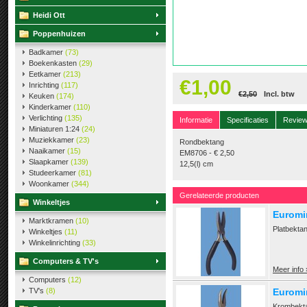
Heidi Ott
Poppenhuizen
Badkamer
(73)
Boekenkasten
(29)
Eetkamer
(213)
€1,00
Inrichting
(117)
€2,50
Incl. btw
Keuken
(174)
Kinderkamer
(110)
Verlichting
(135)
Informatie
Specificaties
Revie
Miniaturen 1:24
(24)
Muziekkamer
(23)
Rondbektang
Naaikamer
(15)
EM8706 - € 2,50
Slaapkamer
(139)
12,5(l) cm
Studeerkamer
(81)
Woonkamer
(344)
Gerelateerde producten
Winkeltjes
Euromi
Marktkramen
(10)
Platbekta
Winkeltjes
(11)
Winkelinrichting
(33)
Computers & TV's
Meer info 
Computers
(12)
TV's
(8)
Euromi
Krombekta