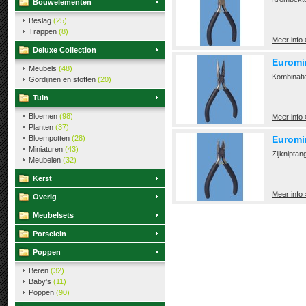
Bouwelementen
Beslag
(25)
Trappen
(8)
Meer info 
Deluxe Collection
Euromi
Meubels
(48)
Kombinati
Gordijnen en stoffen
(20)
Tuin
Bloemen
(98)
Meer info 
Planten
(37)
Bloempotten
(28)
Euromin
Miniaturen
(43)
Zijkniptan
Meubelen
(32)
Kerst
Meer info 
Overig
Meubelsets
Porselein
Poppen
Beren
(32)
Baby's
(11)
Poppen
(90)