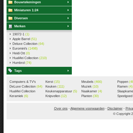
Bouwtekeningen
Miniaturen 1:24
Diversen
Merken
19072-1
(1)
Apple Barrel
(51)
Deluxe Collection
(64)
Euromini's
(1498)
Heidi Ott
(0)
HuaMei Collection
(210)
Humbrol
(74)
Tags
Computers & TV's
Kerst
(15)
Meubels
(466)
Poppen
(4
(18)
DeLuxe Collection
(64)
Keuken
(111)
Muziek
(10)
Ramen
(4)
HuaMei Collection
Keukenapparatuur
(5)
Naaikamer
(4)
Slaapkam
(205)
Keramiek
(6)
Knipvellen
(12)
Planten
(30)
Speelgoe
Over ons
-
Algemene voorwaarden
-
Disclaimer
-
Priva
© Copyright 